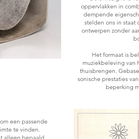
oppervlakken in combi
dempende eigensch
stelden ons in staat
ontwerpen zonder aan 
b
Het formaat is bel
muziekbeleving van h
thuisbrengen. Gebase
sonische prestaties va
beperking m
e om een passende
imte te vinden.
t alleen bepaald