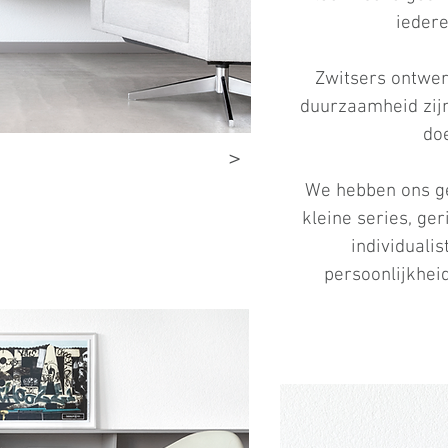
iedere
Zwitsers ontwerp
duurzaamheid zijn
doe
>
We hebben ons ge
kleine series, ger
individuali
persoonlijkhei