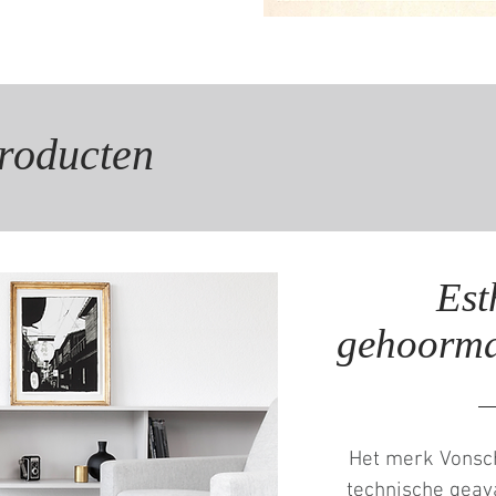
producten
Est
gehoormat
Het merk Vonsch
technische geav