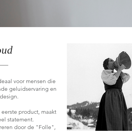
oud
ideaal voor mensen die
jnde geluidservaring en
 design.
 eerste product, maakt
eel statement.
reren door de "Folle",