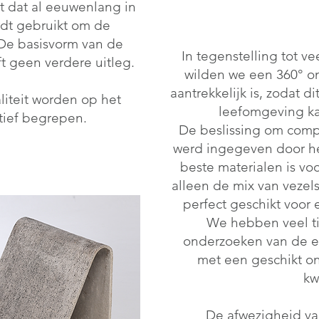
t dat al eeuwenlang in
rdt gebruikt om de
De basisvorm van de
In tegenstelling tot v
t geen verdere uitleg.
wilden we een 360° on
aantrekkelijk is, zodat d
liteit worden op het
leefomgeving ka
ïtief begrepen.
De beslissing om comp
werd ingegeven door he
beste materialen is vo
alleen de mix van vezel
perfect geschikt voor 
We hebben veel ti
onderzoeken van de 
met een geschikt on
kw
De afwezigheid va