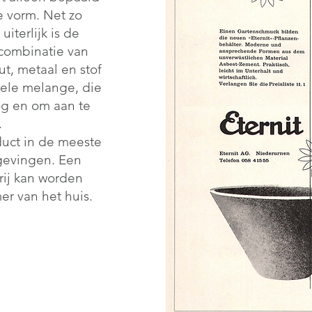
 vorm. Net zo
uiterlijk is de
combinatie van
t, metaal en stof
uele melange, die
oog en om aan te
.
duct in de meeste
evingen. Een
rij kan worden
er van het huis.